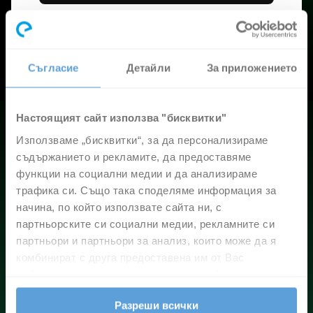
Повече за Elemental.TV тук
Съгласие
Детайли
За приложението
Настоящият сайт използва "бисквитки"
Използваме „бисквитки“, за да персонализираме
Вашата телевизия,
съдържанието и рекламите, да предоставяме
но с повече възможности
функции на социални медии и да анализираме
С Elemental.TV получавате:
трафика си. Също така споделяме информация за
начина, по който използвате сайта ни, с
90 канала и допълнителни пакети
партньорските си социални медии, рекламните си
по избор
партньори и партньори за анализ, които може да я
комбинират с друга предоставена им от Вас
добавете си
информация или с такава, която са събрали от
(4 HD TV канала), WORLD (15 TV канала (4
ползването от Ваша страна на услугите им.
HD)) и Special (25 TV канала)
Разреши всички