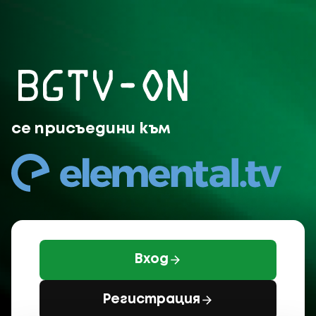
BGTV-ON се присъединява 
се присъедини към
Вход
Регистрация