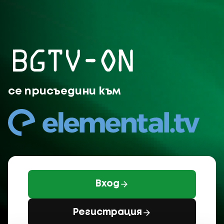
BGTV-ON се присъединява 
се присъедини към
Вход
Регистрация