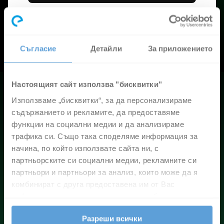
Повече за Elemental.TV тук
Съгласие
Детайли
За приложението
Настоящият сайт използва "бисквитки"
Използваме „бисквитки“, за да персонализираме
Вашата телевизия,
съдържанието и рекламите, да предоставяме
но с повече възможности
функции на социални медии и да анализираме
С Elemental.TV получавате:
трафика си. Също така споделяме информация за
начина, по който използвате сайта ни, с
90 канала и допълнителни пакети
партньорските си социални медии, рекламните си
по избор
партньори и партньори за анализ, които може да я
комбинират с друга предоставена им от Вас
добавете си
информация или с такава, която са събрали от
(4 HD TV канала), WORLD (15 TV канала (4
ползването от Ваша страна на услугите им.
HD)) и Special (25 TV канала)
Разреши всички