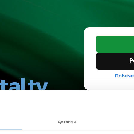
към Elemental.TV
Р
Повече
Детайли