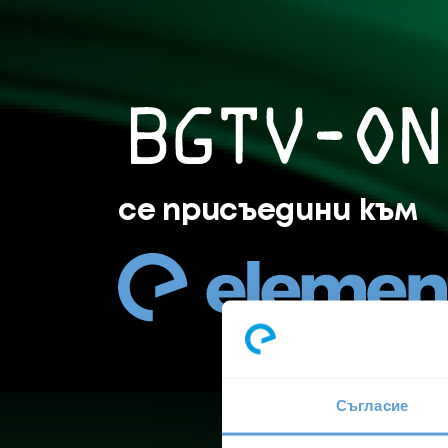
BGTV-ON се присъединява 
се присъедини към
Съгласие