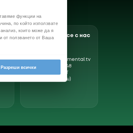
ставяме функции на
чина, по който използвате
 анализ, които може да я
Свържете се с нас
и от ползването от Ваша
support@elemental.tv
+359 899 777848
Разреши всички
10:00-17:00 EET
но
(работни дни)