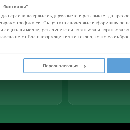
 "бисквитки"
и
а да персонализираме съдържанието и рекламите, да предо
зираме трафика си. Също така споделяме информация за на
си социални медии, рекламните си партньори и партньори за
Съвременни
Максимум
тавена им от Вас информация или с такава, която са събрал
приложения
удобство
с богата
споделяйте
функционалност и
гледането на 4
Персонализация
модерен дизайн за
екрана едновремен
всяко устройство