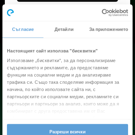
Повече за Elemental.TV тук
Съгласие
Детайли
За приложението
Настоящият сайт използва "бисквитки"
Използваме „бисквитки“, за да персонализираме
Вашата телевизия,
съдържанието и рекламите, да предоставяме
но с повече възможности
функции на социални медии и да анализираме
С Elemental.TV получавате:
трафика си. Също така споделяме информация за
начина, по който използвате сайта ни, с
90 канала и допълнителни пакети
партньорските си социални медии, рекламните си
по избор
партньори и партньори за анализ, които може да я
комбинират с друга предоставена им от Вас
добавете си
информация или с такава, която са събрали от
(4 HD TV канала), WORLD (15 TV канала (4
ползването от Ваша страна на услугите им.
HD)) и Special (25 TV канала)
Разреши всички