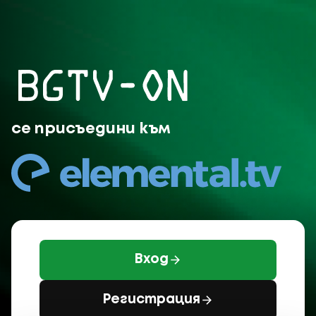
BGTV-ON се присъединява 
се присъедини към
Вход
Регистрация